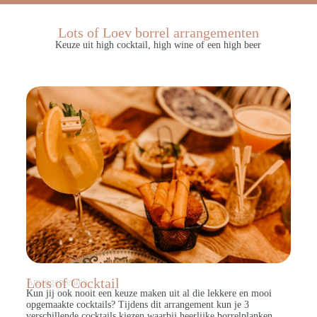
Lots of Loev borrel arrangementen
Keuze uit high cocktail, high wine of een high beer
Lots of Cocktail
Arrangementen
Kun jij ook nooit een keuze maken uit al die lekkere en mooi
opgemaakte cocktails? Tijdens dit arrangement kun je 3
verschillende cocktails kiezen waarbij heerlijke borrelplanken