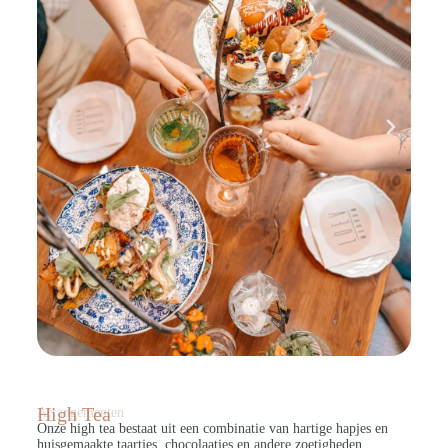
High Tea
Arrangementen
Onze high tea bestaat uit een combinatie van hartige hapjes en
huisgemaakte taartjes, chocolaatjes en andere zoetigheden.