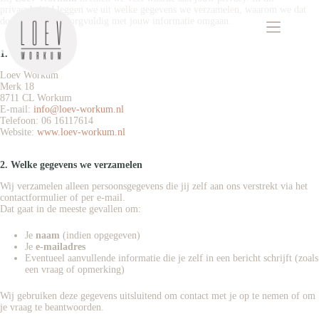
privacybeleid leggen we uit welke gegevens we verzamelen, waarom we dat
doen en hoe we zorgvuldig met jouw informatie omgaan.
1. Wie wij zijn
Loev Workum
Merk 18
8711 CL Workum
E-mail:
info@loev-workum.nl
Telefoon: 06 16117614
Website:
www.loev-workum.nl
2. Welke gegevens we verzamelen
Wij verzamelen alleen persoonsgegevens die jij zelf aan ons verstrekt via het
contactformulier of per e-mail.
Dat gaat in de meeste gevallen om:
Je
naam
(indien opgegeven)
Je
e-mailadres
Eventueel aanvullende informatie die je zelf in een bericht schrijft (zoals
een vraag of opmerking)
Wij gebruiken deze gegevens uitsluitend om contact met je op te nemen of om
je vraag te beantwoorden.