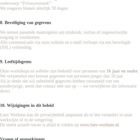
onderwerp
“Privacyverzoek”
.
We reageren binnen uiterlijk 30 dagen.
8. Beveiliging van gegevens
We nemen passende maatregelen om misbruik, verlies of ongeoorloofde
toegang te voorkomen.
Alle communicatie via onze website en e-mail verloopt via een beveiligde
(SSL) verbinding.
9. Leeftijdsgrens
Onze workshops en website zijn bedoeld voor personen van
16 jaar en ouder
.
We verzamelen niet bewust gegevens van personen jonger dan 16 jaar.
Als je denkt dat wij onbedoeld gegevens hebben verzameld van een
minderjarige, neem dan contact met ons op — we verwijderen die informatie
direct.
10. Wijzigingen in dit beleid
Loev Workum kan dit privacybeleid aanpassen als er iets verandert in onze
werkwijze of in de wetgeving.
De meest actuele versie is altijd te vinden op
www.loev-workum.nl
.
Vragen of opmerkingen